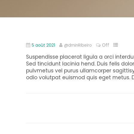
Off
5 août 2021
@dminRibeiro
Suspendisse placerat ligula a orci inter
Sed tincidunt lacinia hend. Duis felis dol
pulvmetus vel purus ullamcorper sagittis
odio volutpat euismod quis eget metus. Do