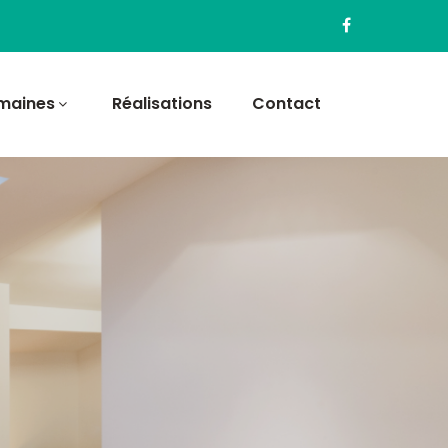
maines
Réalisations
Contact