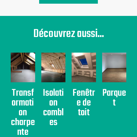
Découvrez aussi...
Transf
Isolati
Fenêtr
Parque
ormati
on
e de
t
on
combl
toit
charpe
es
nte