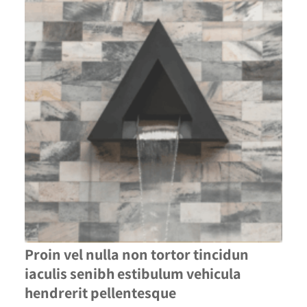
Proin vel nulla non tortor tincidun
iaculis senibh estibulum vehicula
hendrerit pellentesque