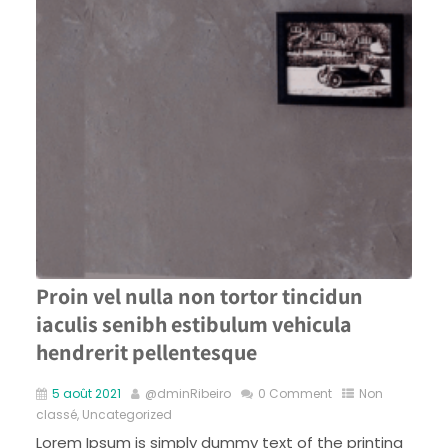
Proin vel nulla non tortor tincidun
iaculis senibh estibulum vehicula
hendrerit pellentesque
5 août 2021
@dminRibeiro
0 Comment
Non
classé
,
Uncategorized
Lorem Ipsum is simply dummy text of the printing