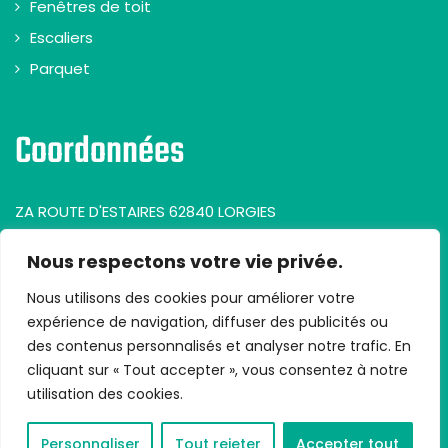
Fenêtres de toit
Escaliers
Parquet
Coordonnées
ZA ROUTE D'ESTAIRES 62840 LORGIES
Nous respectons votre vie privée.
Téléphone :
03 21 52 78 99
Nous utilisons des cookies pour améliorer votre
E-mail :
ribeiro.sas@orange.fr
expérience de navigation, diffuser des publicités ou
des contenus personnalisés et analyser notre trafic. En
cliquant sur « Tout accepter », vous consentez à notre
© Copyright 2025 Ribeiro -
Mentions légales
-
Politique
utilisation des cookies.
confidentialité
Personnaliser
Tout rejeter
Accepter tout