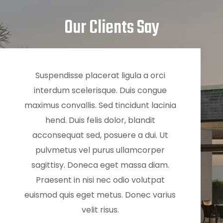
Our Clients Say
Suspendisse placerat ligula a orci
Sus
interdum scelerisque. Duis congue
int
a
maximus convallis. Sed tincidunt lacinia
maximu
hend. Duis felis dolor, blandit
h
acconsequat sed, posuere a dui. Ut
acco
pulvmetus vel purus ullamcorper
pul
sagittisy. Doneca eget massa diam.
sagi
Praesent in nisi nec odio volutpat
Pra
s
euismod quis eget metus. Donec varius
euismo
velit risus.